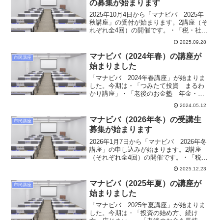
の募集が始まります
2025年10月4日から「マナビバ 2025年
秋講座」の受付が始まります。2講座（そ
れぞれ全4回）の開催です。・「税・社会
保険・年収の壁を知ろう」・「NISA・
2025.09.28
iDeCoで資産づくり」今期は初めての平日
開催です。木曜日の午前中の開催なの
マナビバ（2024年春）の講座が
市民講座
で、...
始まりました
「マナビバ 2024年春講座」が始まりま
した。今期は・「つみたて投資 まるわ
かり講座」・「老後のお金塾 年金・相
続・保険」の2講座で、それぞれ全4回の
2024.05.12
開催です。中立な立場で注意すべきポイ
ントなどをわかりやすく説明します。今
マナビバ（2026年冬）の受講生
市民講座
期の講座の申し込み...
募集が始まります
2026年1月7日から「マナビバ 2026年冬
講座」の申し込みが始まります。2講座
（それぞれ全4回）の開催です。・「税・
社会保険・年収の壁を知ろう」・「イン
2025.12.23
フレ時代の手間なし資産形成」中立な立
場で注意すべきポイントなどをわかりや
マナビバ（2025年夏）の講座が
市民講座
すく説明しま...
始まりました
「マナビバ 2025年夏講座」が始まりま
した。今期は・「投資の始め方、続け