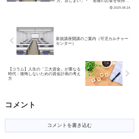
方、店じまい」・「老後のお金を長持ち
させる肝」の2講座で、それぞれ全4回の
2025.08.24
開催です。中立な立場で注意すべきポイ
ントなどをわかりやすく説明します。今
期の講座の申し込みは...
新規講座開講のご案内（可児カルチャー
センター）
【コラム】人生の「三大資金」が重なる
時代：後悔しないための資金計画の考え
方
コメント
コメントを書き込む