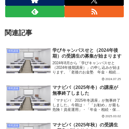
関連記事
学びキャンパスせと（2024年後
市民講座
期）の受講生の募集が始まります
2024年8月から「学びキャンパスせと
（2024年後期講座）」の申し込みが始ま
ります。「老後のお金塾 年金・相続・
保険・資産運用」全8回の講座です。広範
2024.07.25
囲のテーマをわかりやすく説明します。
愛知県瀬戸市の講座ですが市外の方も参
マナビバ（2025年冬）の講座が
市民講座
加可能です。詳細...
無事終了しました
「マナビバ 2025年冬講座」が無事終了
しました。今期は・「「お勧め」が最も
危険！資産運用」・「年金・相続・保険
の肝を知ろう！」の2講座で、中立な立場
2025.03.02
で注意すべきポイントなどを説明しまし
た。今後も継続的に開催していく予定で
マナビバ（2025年秋）の受講生
市民講座
す。